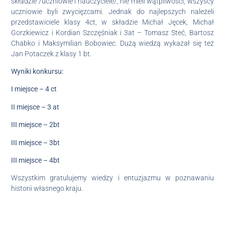
składzie /uczniowie i nauczyciele/, nie mieli wątpliwości, wszyscy
uczniowie byli zwycięzcami. Jednak do najlepszych należeli
przedstawiciele klasy 4ct, w składzie Michał Jęcek, Michał
Gorzkiewicz i Kordian Szczęśniak i 3at – Tomasz Steć, Bartosz
Chabko i Maksymilian Bobowiec. Dużą wiedzą wykazał się też
Jan Potaczek z klasy 1 bt.
Wyniki konkursu:
I miejsce – 4 ct
II miejsce – 3 at
III miejsce – 2bt
III miejsce – 3bt
III miejsce – 4bt
Wszystkim gratulujemy wiedzy i entuzjazmu w poznawaniu
historii własnego kraju.