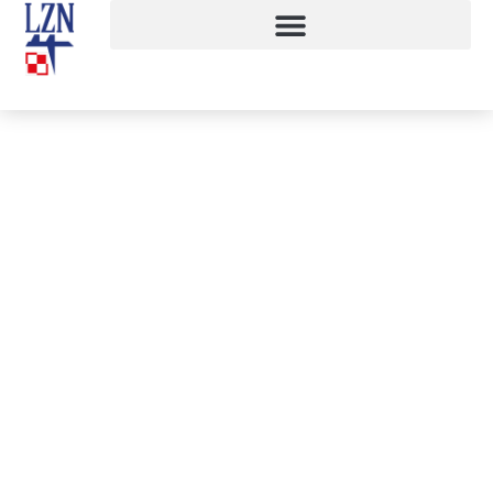
100 pytań na 100-lecie odzyskania
niepodległości
6 grudnia, 2018