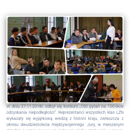
W dniu 27.11.2018r. odbył się konkurs „100 pytań na 100-lecie
odzyskania niepodległości”. Reprezentanci wszystkich klas LZN
wykazały się wyjątkową wiedzą z historii kraju, zwłaszcza z
okresu dwudziestolecia międzywojennego. Jury, w mieszanym