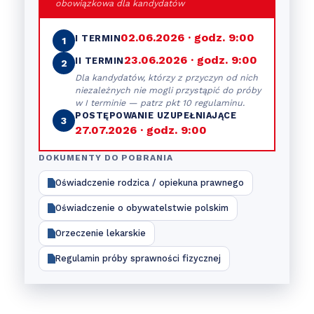
obowiązkowa dla kandydatów
02.06.2026 · godz. 9:00
I TERMIN
1
23.06.2026 · godz. 9:00
II TERMIN
2
Dla kandydatów, którzy z przyczyn od nich
niezależnych nie mogli przystąpić do próby
w I terminie — patrz pkt 10 regulaminu.
POSTĘPOWANIE UZUPEŁNIAJĄCE
3
27.07.2026 · godz. 9:00
DOKUMENTY DO POBRANIA
Oświadczenie rodzica / opiekuna prawnego
Oświadczenie o obywatelstwie polskim
Orzeczenie lekarskie
Regulamin próby sprawności fizycznej