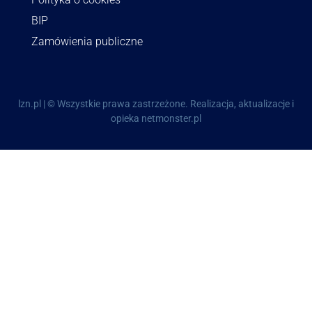
BIP
Zamówienia publiczne
lzn.pl | © Wszystkie prawa zastrzeżone.
Realizacja
,
aktualizacje
i
opieka
netmonster.pl