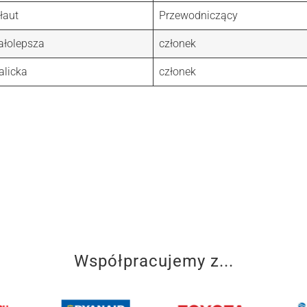
łaut
Przewodniczący
ałolepsza
członek
alicka
członek
u
Współpracujemy z...