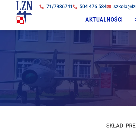
71/7986741
504 476 584
szkola@lz
AKTUALNOŚCI
SKŁAD PR