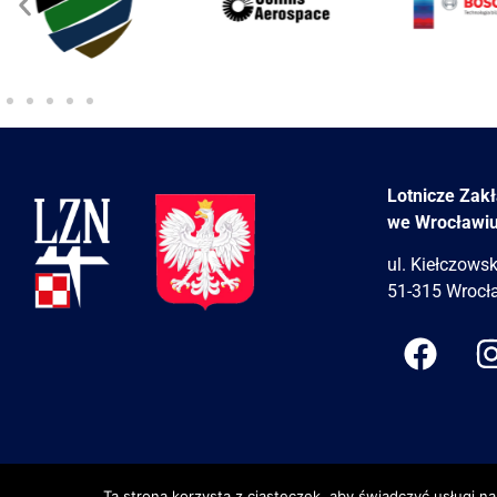
Lotnicze Zak
we Wrocławi
ul. Kiełczows
51-315 Wrocł
lzn.pl | ©
Ta strona korzysta z ciasteczek, aby świadczyć usługi n