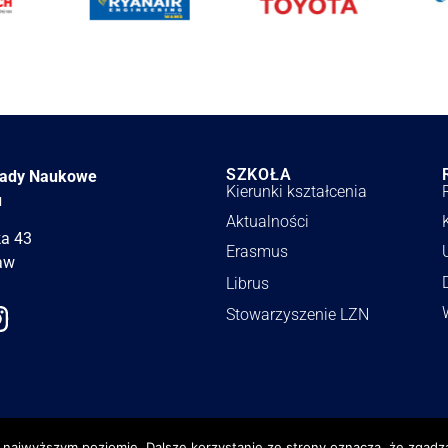
SZKOŁA
łady Naukowe
Kierunki kształcenia
u
Aktualności
ka 43
Erasmus
aw
Librus
Stowarzyszenie LZN
 Wszystkie prawa zastrzeżone.
Realizacja
,
aktualizacje
i
opieka
ne
a najwyższym poziomie. Dalsze korzystanie ze strony oznacza, że zgadza