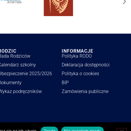
RODZIC
INFORMACJE
Rada Rodziców
Polityka RODO
Kalendarz szkolny
Deklaracja dostępności
Ubezpieczenie 2025/2026
Polityka o cookies
Dokumenty
BIP
Wykaz podręczników
Zamówienia publiczne
tmonster.pl
sz się na ich użycie.
Zgoda
Nie wyrażam zgody