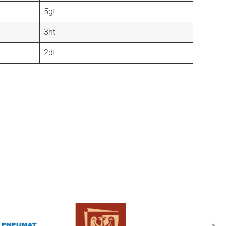
5gt
3ht
2dt