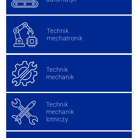
Technik
mechatronik​
Technik
mechanik
Technik
mechanik
lotniczy