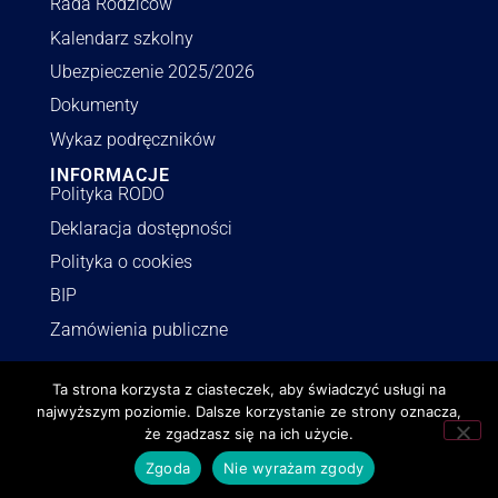
Rada Rodziców
Kalendarz szkolny
Ubezpieczenie 2025/2026
Dokumenty
Wykaz podręczników
INFORMACJE
Polityka RODO
Deklaracja dostępności
Polityka o cookies
BIP
Zamówienia publiczne
Ta strona korzysta z ciasteczek, aby świadczyć usługi na
najwyższym poziomie. Dalsze korzystanie ze strony oznacza,
lzn.pl | © Wszystkie prawa zastrzeżone.
Realizacja
,
aktualizacje
i
że zgadzasz się na ich użycie.
opieka
netmonster.pl
Zgoda
Nie wyrażam zgody