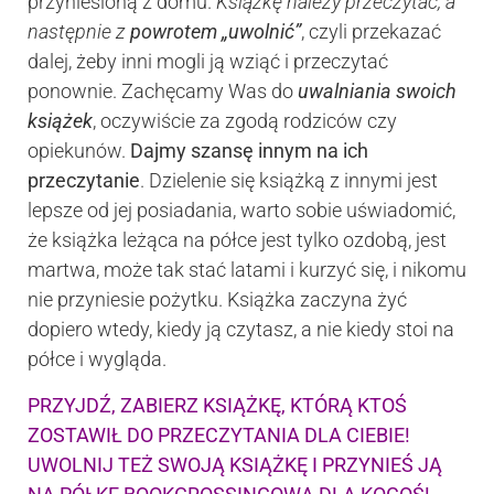
przyniesioną z domu.
Książkę należy przeczytać, a
następnie z
powrotem „uwolnić”
, czyli przekazać
dalej, żeby inni mogli ją wziąć i przeczytać
ponownie. Zachęcamy Was do
uwalniania swoich
książek
, oczywiście za zgodą rodziców czy
opiekunów.
Dajmy szansę innym na ich
przeczytanie
. Dzielenie się książką z innymi jest
lepsze od jej posiadania, warto sobie uświadomić,
że książka leżąca na półce jest tylko ozdobą, jest
martwa, może tak stać latami i kurzyć się, i nikomu
nie przyniesie pożytku. Książka zaczyna żyć
dopiero wtedy, kiedy ją czytasz, a nie kiedy stoi na
półce i wygląda.
PRZYJDŹ, ZABIERZ KSIĄŻKĘ, KTÓRĄ KTOŚ
ZOSTAWIŁ DO PRZECZYTANIA DLA CIEBIE!
UWOLNIJ TEŻ SWOJĄ KSIĄŻKĘ I PRZYNIEŚ JĄ