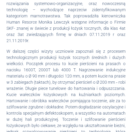
rozwiązania systemowo-organizacyjne, oraz nowoczesną
technologię – wychodzące naprzeciw zidentyfikowanym
kategoriom marnotrawstwa. Tak poprowadziła kierowniczka
Human Resorce Monika Lewczyk wstępne informacje o Firmie
SKF- znanej w świecie z produkcji łożysk tocznych, dla klas 4at
oraz 3at zwiedzających firmę w dniach 07.11.2019 r oraz
21.11.2019r.
W dalszej części wizyty uczniowie zapoznali się z procesem
technologicznym produkcji łożysk tocznych średnich i dużych
wielkości. Początek procesu to kucie pierścieni na prasach o
nacisku 1600T, 2000T lub 4000 T. Nagrzewanie indukcyjne
materiału o Ø 90 mm i długości 120 mm, a potem kucie na prasie
w 3 zabiegach (taktach), by otrzymać pierścień o Ø 200 mm ‑ robi
wrażenie. Długie piece tunelowe do hartowania i odpuszczania.
Kucie wałeczków łożyskowych na kuźniarkach poziomych.
Hartowanie i obróbka wałeczków pomijająca toczenie, ale za to
szlifowanie zgrubne i dokładne. Potem dogładzanie oscylacyjne i
kontrola specjalnym defektoskopem, a wszystko na automatach
w dużej hali produkcyjnej. Toczenie i szlifowanie pierścieni
łożyskowych było ciekawe, ze względu na ukształtowanie bieżni,
jednak rozwalcowywanie pierścieni to technologia, która