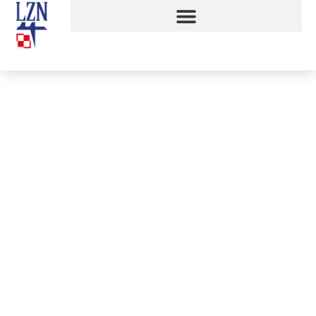
Wycieczka zawodowa klas 3at i 4at
do Poznania
25 listopada, 2019