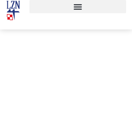
6. edycja programu „Trenuj z
wojskiem”
3 kwietnia, 2025