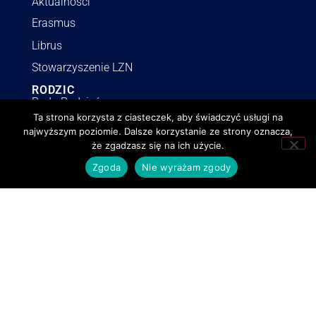
Aktualności
Erasmus
Librus
Stowarzyszenie LZN
RODZIC
Rada Rodziców
Ta strona korzysta z ciasteczek, aby świadczyć usługi na
Kalendarz szkolny
najwyższym poziomie. Dalsze korzystanie ze strony oznacza,
Ubezpieczenie 2025/2026
że zgadzasz się na ich użycie.
Dokumenty
Zgoda
Nie wyrażam zgody
Wykaz podręczników
INFORMACJE
Polityka RODO
Deklaracja dostępności
Polityka o cookies
BIP
Zamówienia publiczne