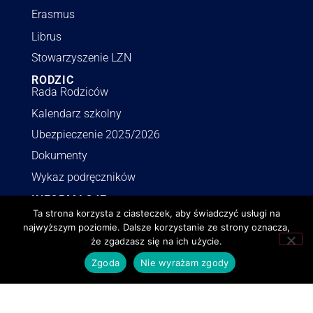
Erasmus
Librus
Stowarzyszenie LZN
RODZIC
Rada Rodziców
Kalendarz szkolny
Ubezpieczenie 2025/2026
Dokumenty
Wykaz podręczników
INFORMACJE
Polityka RODO
Ta strona korzysta z ciasteczek, aby świadczyć usługi na
najwyższym poziomie. Dalsze korzystanie ze strony oznacza,
Deklaracja dostępności
że zgadzasz się na ich użycie.
Polityka o cookies
Zgoda
Nie wyrażam zgody
BIP
Zamówienia publiczne