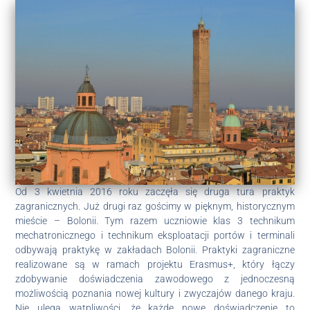
Od 3 kwietnia 2016 roku zaczęła się druga tura praktyk
zagranicznych. Już drugi raz gościmy w pięknym, historycznym
mieście – Bolonii. Tym razem uczniowie klas 3 technikum
mechatronicznego i technikum eksploatacji portów i terminali
odbywają praktykę w zakładach Bolonii. Praktyki zagraniczne
realizowane są w ramach projektu Erasmus+, który łączy
zdobywanie doświadczenia zawodowego z jednoczesną
możliwością poznania nowej kultury i zwyczajów danego kraju.
Nie ulega wątpliwości, że każde nowe doświadczenie to