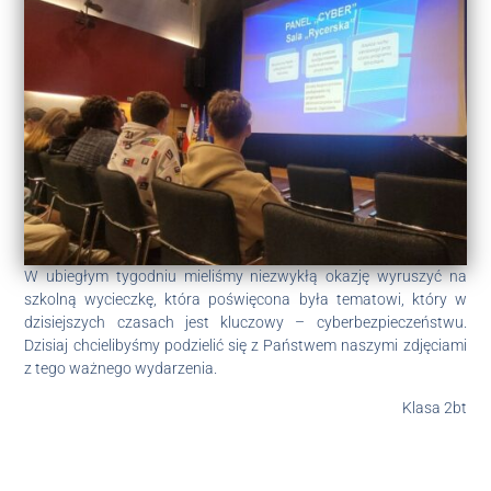
W ubiegłym tygodniu mieliśmy niezwykłą okazję wyruszyć na
szkolną wycieczkę, która poświęcona była tematowi, który w
dzisiejszych czasach jest kluczowy – cyberbezpieczeństwu.
Dzisiaj chcielibyśmy podzielić się z Państwem naszymi zdjęciami
z tego ważnego wydarzenia.
Klasa 2bt