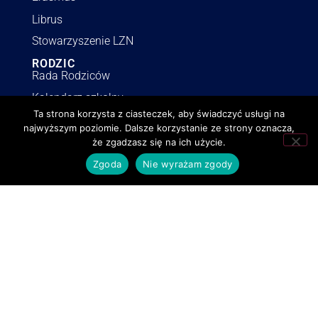
Librus
Stowarzyszenie LZN
RODZIC
Rada Rodziców
Kalendarz szkolny
Ta strona korzysta z ciasteczek, aby świadczyć usługi na
Ubezpieczenie 2025/2026
najwyższym poziomie. Dalsze korzystanie ze strony oznacza,
Dokumenty
że zgadzasz się na ich użycie.
Wykaz podręczników
Zgoda
Nie wyrażam zgody
INFORMACJE
Polityka RODO
Deklaracja dostępności
Polityka o cookies
BIP
Zamówienia publiczne