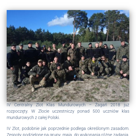
IV Centralny Zlot Klas Mundurowych – Żagań 2018 już
rozpoczęty. W Zlocie uczestniczy ponad 500 uczniów klas
mundurowych z całej Polski.
IV Zlot, podobnie jak poprzednie podlega określonym zasadom.
Zespoły podzielone na grupy, mają do wykonania różne zadania,