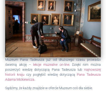
Muzeum Pana Tadeusza już od dłuższego czasu prowadzi
świetną akcję –
lekcje muzealne on-line
. Dzięki nim można
poszerzyć wiedzę dotyczącą Pana Tadeusza lub
najnowszej
historii kraju
czy pogłębić wiedzę dotyczącą
Pana Tadeusza
Adama Mickiewicza
.
Sądzimy, że każdy znajdzie w ofercie Muzeum coś dla siebie.