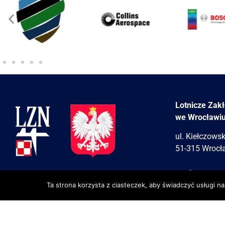
Lotnicze Zak
we Wrocławi
ul. Kiełczows
51-315 Wrocł
Ta strona korzysta z ciasteczek, aby świadczyć usługi n