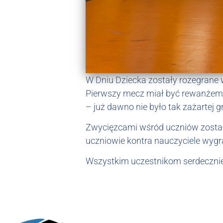
W Dniu Dziecka zostały rozegrane w
Pierwszy mecz miał być rewanżem z
– już dawno nie było tak zażartej g
Zwycięzcami wśród uczniów została 
uczniowie kontra nauczyciele wygra
Wszystkim uczestnikom serdecznie g