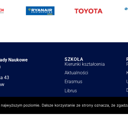
SZKOŁA
łady Naukowe
Kierunki kształcenia
u
Aktualności
ka 43
Erasmus
aw
Librus
Stowarzyszenie LZN
a najwyższym poziomie. Dalsze korzystanie ze strony oznacza, że zgadza