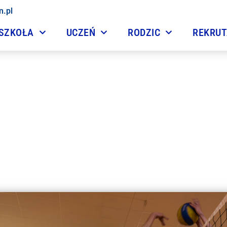
n.pl
SZKOŁA
UCZEŃ
RODZIC
REKRU
e siatkarskie w Dniu Dz
1 czerwca, 2015