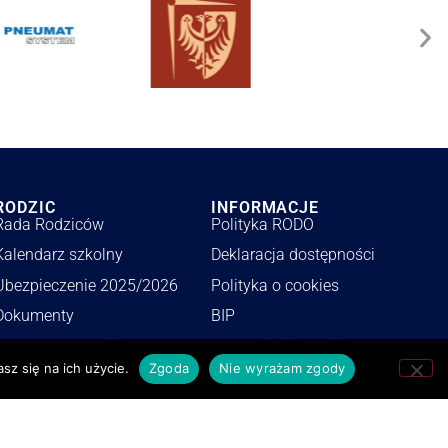
RODZIC
INFORMACJE
Rada Rodziców
Polityka RODO
Kalendarz szkolny
Deklaracja dostępności
Ubezpieczenie 2025/2026
Polityka o cookies
Dokumenty
BIP
Wykaz podręczników
Zamówienia publiczne
sz się na ich użycie.
Zgoda
Nie wyrażam zgody