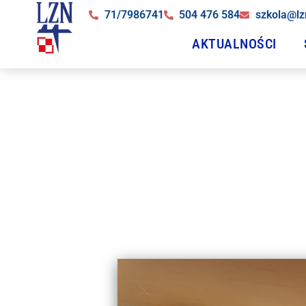
71/7986741
504 476 584
szkola@lz
AKTUALNOŚCI
Mecz