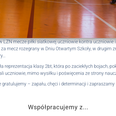
 LZN mecze piłki siatkowej uczniowie kontra uczniowie i
a mecz rozegrany w Dniu Otwartym Szkoły, w drugim zmi
ry…
reprezentacja klasy 2bt, która po zaciekłych bojach, po
li uczniowie, mimo wysiłku i poświęcenia ze strony naucz
ratulujemy – zapału, chęci i determinacji i zapraszamy 
Współpracujemy z...