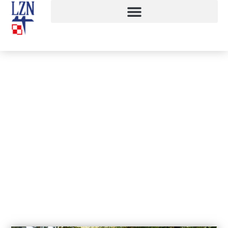
Pamięci więźniów i robotników
obozu Gross-Rosen
22 września, 2016