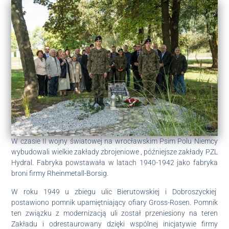
W czasie II wojny światowej na wrocławskim Psim Polu Niemcy
wybudowali wielkie zakłady zbrojeniowe , późniejsze zakłady PZL
Hydral. Fabryka powstawała w latach 1940-1942 jako fabryka
broni firmy Rheinmetall-Borsig.
W roku 1949 u zbiegu ulic Bierutowskiej i Dobroszyckiej
postawiono pomnik upamiętniający ofiary Gross-Rosen. Pomnik
ten związku z modernizacją uli został przeniesiony na teren
Zakładu i odrestaurowany dzięki wspólnej inicjatywie firmy