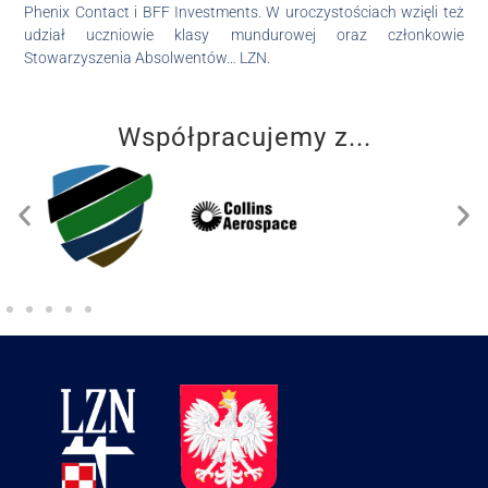
Phenix Contact i BFF Investments. W uroczystościach wzięli też
udział uczniowie klasy mundurowej oraz członkowie
Stowarzyszenia Absolwentów… LZN.
Współpracujemy z...