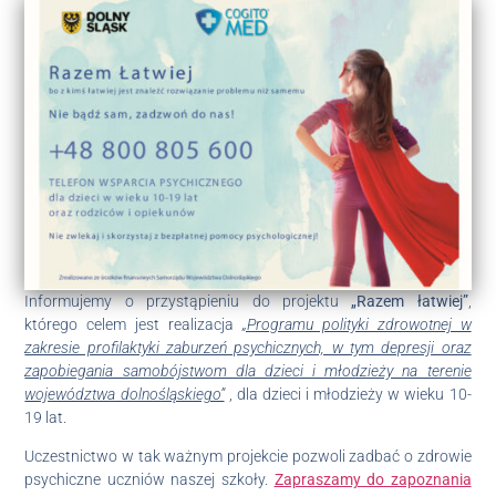
Informujemy o przystąpieniu do projektu
„Razem łatwiej”
,
którego celem jest realizacja
„Programu polityki zdrowotnej w
zakresie profilaktyki zaburzeń psychicznych, w tym depresji oraz
zapobiegania samobójstwom dla dzieci i młodzieży na terenie
województwa dolnośląskiego”
, dla dzieci i młodzieży w wieku 10-
19 lat.
Uczestnictwo w tak ważnym projekcie pozwoli zadbać o zdrowie
psychiczne uczniów naszej szkoły.
Zapraszamy do zapoznania