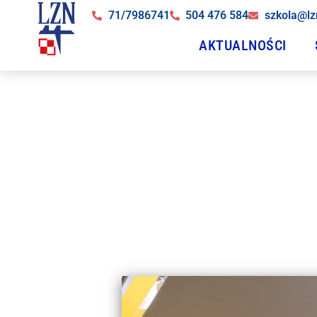
71/7986741
504 476 584
szkola@lz
AKTUALNOŚCI
Spo