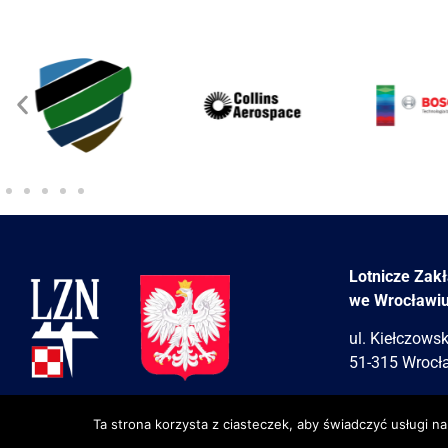
Lotnicze Zak
we Wrocławi
ul. Kiełczows
51-315 Wrocł
Ta strona korzysta z ciasteczek, aby świadczyć usługi n