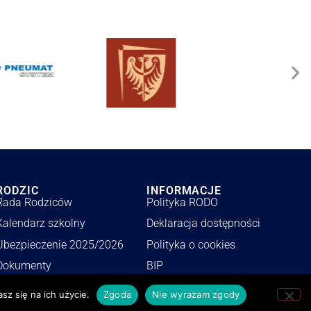
RODZIC
INFORMACJE
Rada Rodziców
Polityka RODO
Kalendarz szkolny
Deklaracja dostępności
Ubezpieczenie 2025/2026
Polityka o cookies
Dokumenty
BIP
Wykaz podręczników
Zamówienia publiczne
sz się na ich użycie.
Zgoda
Nie wyrażam zgody