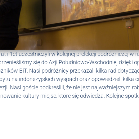
t i 1ct uczestniczyli w kolejnej prelekcji podróżniczej w
zenieśliśmy się do Azji Południowo-Wschodniej dzięki op
ników BiT. Nasi podróżnicy przekazali kilka rad dotyczą
obytu na indonezyjskich wyspach oraz opowiedzieli kilka 
ji. Nasi goście podkreślili, że nie jest najważniejszym r
anowanie kultury miejsc, które się odwiedza. Kolejne spo