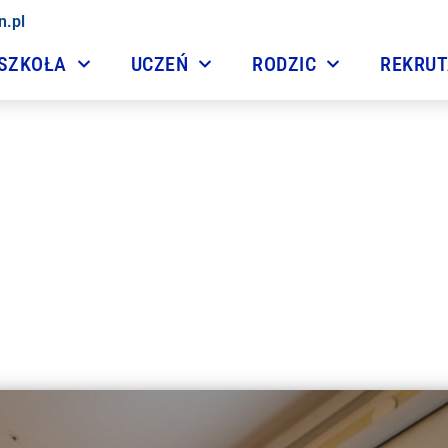
n.pl
SZKOŁA
UCZEŃ
RODZIC
REKRU
tkania z Podróżnikami w
13 marca, 2019