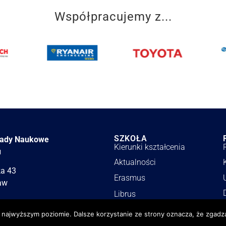
Współpracujemy z...
SZKOŁA
łady Naukowe
Kierunki kształcenia
u
Aktualności
ka 43
Erasmus
aw
Librus
Stowarzyszenie LZN
a najwyższym poziomie. Dalsze korzystanie ze strony oznacza, że zgadza