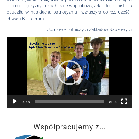
obronie ojczyzny uznał za swój obowiązek. Jego historia
obudziła w nas ducha patriotyzmu i wzruszyła do łez. Cześć i
chwała Bohaterom.
Uczniowie Lotniczych Zakładów Naukowych
Odtwarzacz
video
00:00
01:09
Współpracujemy z...