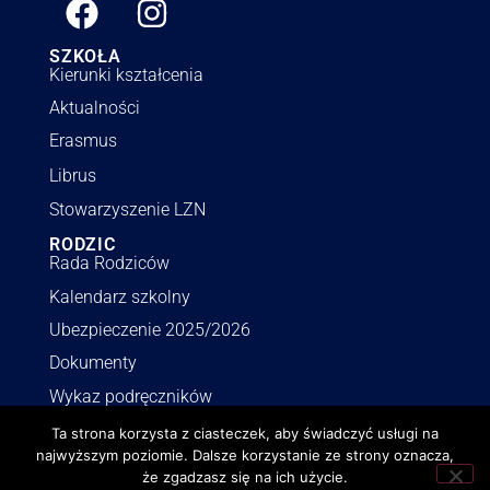
SZKOŁA
Kierunki kształcenia
Aktualności
Erasmus
Librus
Stowarzyszenie LZN
RODZIC
Rada Rodziców
Kalendarz szkolny
Ubezpieczenie 2025/2026
Dokumenty
Wykaz podręczników
INFORMACJE
Ta strona korzysta z ciasteczek, aby świadczyć usługi na
Polityka RODO
najwyższym poziomie. Dalsze korzystanie ze strony oznacza,
że zgadzasz się na ich użycie.
Deklaracja dostępności