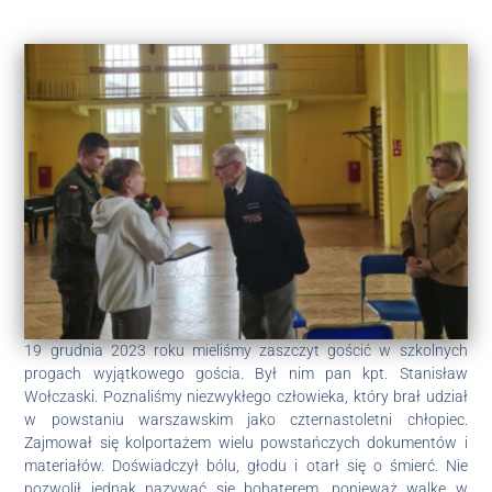
19 grudnia 2023 roku mieliśmy zaszczyt gościć w szkolnych
progach wyjątkowego gościa. Był nim pan kpt. Stanisław
Wołczaski. Poznaliśmy niezwykłego człowieka, który brał udział
w powstaniu warszawskim jako czternastoletni chłopiec.
Zajmował się kolportażem wielu powstańczych dokumentów i
materiałów. Doświadczył bólu, głodu i otarł się o śmierć. Nie
pozwolił jednak nazywać się bohaterem, ponieważ walkę w