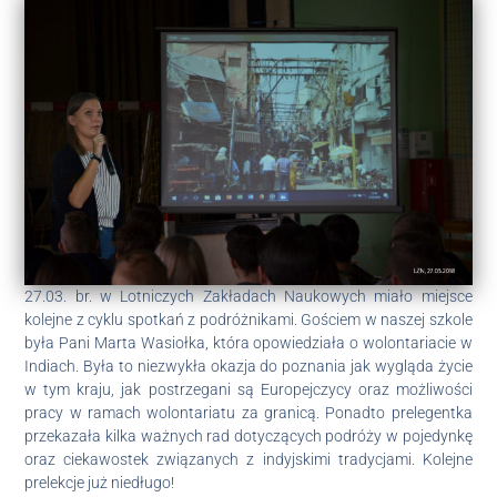
27.03. br. w Lotniczych Zakładach Naukowych miało miejsce
kolejne z cyklu spotkań z podróżnikami. Gościem w naszej szkole
była Pani Marta Wasiołka, która opowiedziała o wolontariacie w
Indiach. Była to niezwykła okazja do poznania jak wygląda życie
w tym kraju, jak postrzegani są Europejczycy oraz możliwości
pracy w ramach wolontariatu za granicą. Ponadto prelegentka
przekazała kilka ważnych rad dotyczących podróży w pojedynkę
oraz ciekawostek związanych z indyjskimi tradycjami. Kolejne
prelekcje już niedługo!