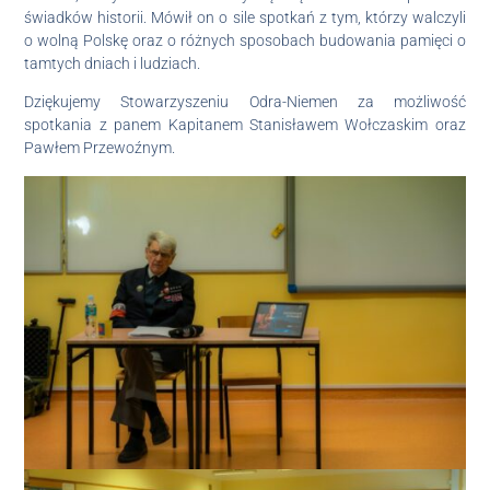
świadków historii. Mówił on o sile spotkań z tym, którzy walczyli
o wolną Polskę oraz o różnych sposobach budowania pamięci o
tamtych dniach i ludziach.
Dziękujemy Stowarzyszeniu Odra-Niemen za możliwość
spotkania z panem Kapitanem Stanisławem Wołczaskim oraz
Pawłem Przewoźnym.