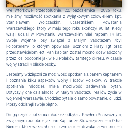
We wtorkowe przedpołudnie, 22. października 2025 roku,
mieliśmy możliwość spotkania z wyjątkowym człowiekiem, kpt.
Stanisławem Wołczaskim, uczestnikiem Powstania
Warszawskiego, który w maju tego roku skończył 90 lat. Kiedy
wziął udział w Powstaniu Warszawskim miał raptem 14 lat.
Swoje wojenne losy związał z Małym Sabotażem /był
kolporterem/, o którym opowiadał uczniom z klasy 1gt oraz
przedstawicielom 4ct. Pan kapitan został mocno doświadczony
przez los, podobnie jak wielu Polaków tamtego okresu, w czasie
wojny stracił 4 bliskie osoby.
Jesteśmy wdzięczni za możliwość spotkania z panem kapitanem
i poznania kilku aspektów wojny i losów Polaków. W trakcie
spotkania młodzież miała możliwość zadawania pytań.
Dotyczyły one działalności w Małym Sabotażu, realiów życia w
wojennej Warszawie. Młodzież pytała o samo powstanie, o ludzi,
którzy odcisnęli swoje piętno.
Drugą część spotkania młodzież odbyła z Pawłem Przewoźnym,
związanym podobnie jak pan Kapitan ze Stowarzyszeniem Odra-
Niemen, który wskazał na olbrzymią rolę utrwalania wspomnień