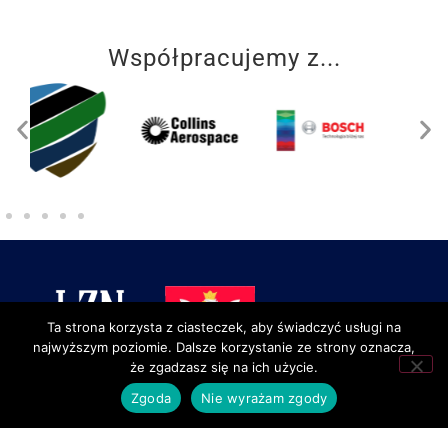
Współpracujemy z...
Ta strona korzysta z ciasteczek, aby świadczyć usługi na
najwyższym poziomie. Dalsze korzystanie ze strony oznacza,
że zgadzasz się na ich użycie.
Zgoda
Nie wyrażam zgody
Lotnicze Zakłady Naukowe
we Wrocławiu