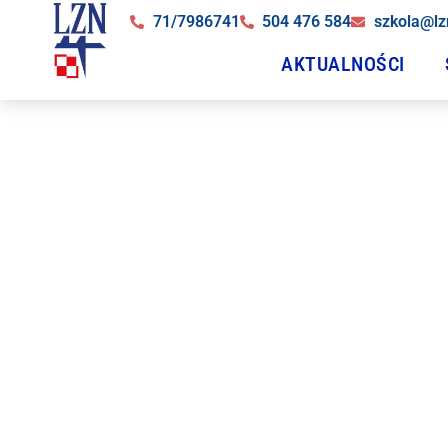
71/7986741
504 476 584
szkola@lz
AKTUALNOŚCI