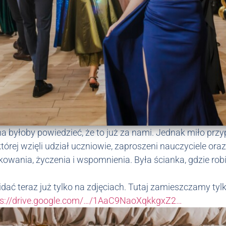
byłoby powiedzieć, że to już za nami. Jednak miło przy
órej wzięli udział uczniowie, zaproszeni nauczyciele oraz
ękowania, życzenia i wspomnienia. Była ścianka, gdzie ro
dać teraz już tylko na zdjęciach. Tutaj zamieszczamy tylko
ps://drive.google.com/…/1AaC9NaoXqkkgxZ2…