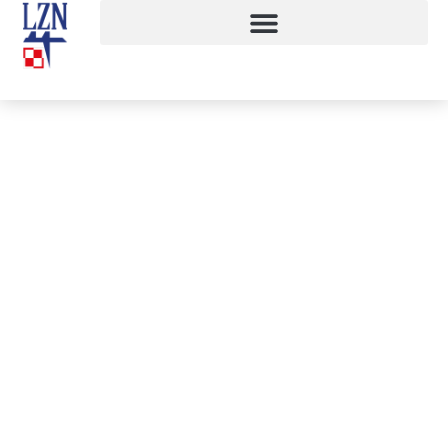
Szkolny Konkurs Wiedzy o Krajach
Niemieckojęzycznych
15 maja, 2018