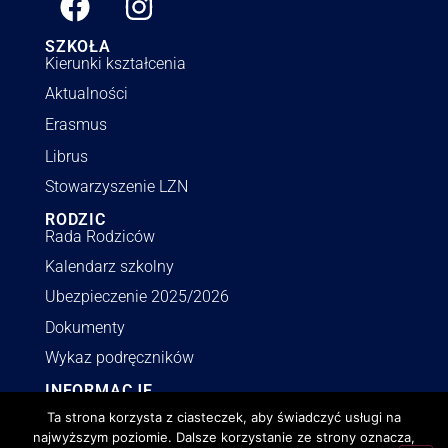
SZKOŁA
Kierunki kształcenia
Aktualności
Erasmus
Librus
Stowarzyszenie LZN
RODZIC
Rada Rodziców
Kalendarz szkolny
Ubezpieczenie 2025/2026
Dokumenty
Wykaz podręczników
INFORMACJE
Polityka RODO
Ta strona korzysta z ciasteczek, aby świadczyć usługi na
Deklaracja dostępności
najwyższym poziomie. Dalsze korzystanie ze strony oznacza,