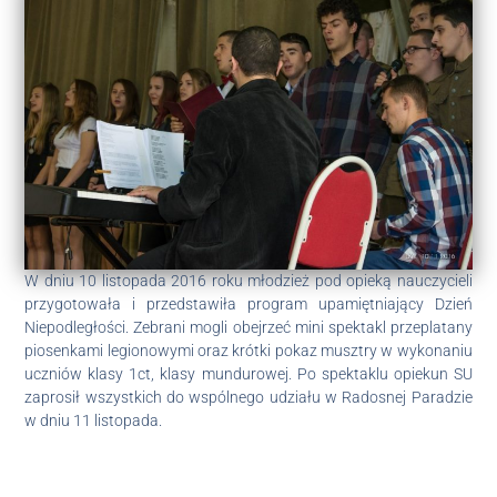
W dniu 10 listopada 2016 roku młodzież pod opieką nauczycieli
przygotowała i przedstawiła program upamiętniający Dzień
Niepodległości. Zebrani mogli obejrzeć mini spektakl przeplatany
piosenkami legionowymi oraz krótki pokaz musztry w wykonaniu
uczniów klasy 1ct, klasy mundurowej. Po spektaklu opiekun SU
zaprosił wszystkich do wspólnego udziału w Radosnej Paradzie
w dniu 11 listopada.