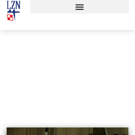
Upamiętnienie Dnia Niepodległości
14 listopada, 2016