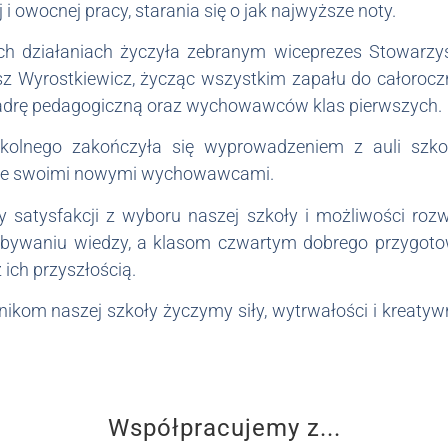
i owocnej pracy, starania się o jak najwyższe noty.
ych działaniach życzyła zebranym wiceprezes Stowarz
usz Wyrostkiewicz, życząc wszystkim zapału do całoroczn
kadrę pedagogiczną oraz wychowawców klas pierwszych.
zkolnego zakończyła się wyprowadzeniem z auli szkoł
a ze swoimi nowymi wychowawcami.
satysfakcji z wyboru naszej szkoły i możliwości rozwi
dobywaniu wiedzy, a klasom czwartym dobrego przygot
ich przyszłością.
kom naszej szkoły życzymy siły, wytrwałości i kreatyw
Współpracujemy z...