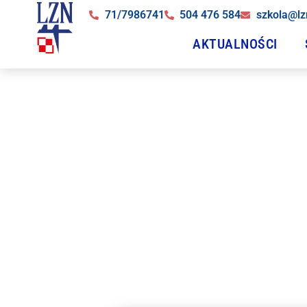
71/7986741
504 476 584
szkola@lz
AKTUALNOŚCI
Uroczy