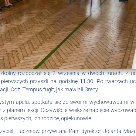
kolny rozpoczął się 2 września w dwóch turach. Z uc
s pierwszych przyszli na godzinę 11.30. Po twarzach u
cji. Cóż. Tempus fugit, jak mawiali Grecy.
czystym apelu, spotkała się ze swoimi wychowawcami w
 z planem lekcji. Oczywiście większe napięcie wyczuwał
s pierwszych, ich rodzice, opiekunowie.
ycieli i uczniów przywitała Pani dyrektor Jolanta Maz