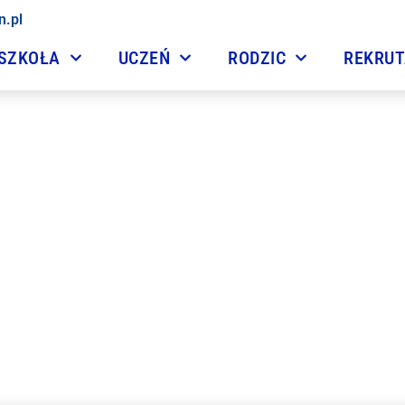
n.pl
SZKOŁA
UCZEŃ
RODZIC
REKRU
ste rozpoczęcie roku sz
2 września, 2019