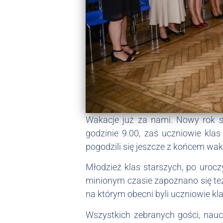
Wakacje już za nami. Nowy rok sz
godzinie 9.00, zaś uczniowie kla
pogodzili się jeszcze z końcem waka
Młodzież klas starszych, po uro
minionym czasie zapoznano się też
na którym obecni byli uczniowie kla
Wszystkich zebranych gości, naucz