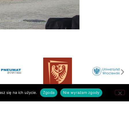
sz się na ich użycie.
Zgoda
Nie wyrażam zgody
RODZIC
INFORMACJE
Rada Rodziców
Polityka RODO