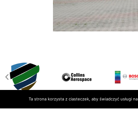
Ta strona korzysta z ciasteczek, aby świadczyć usługi n
Lotnicze Zak
we Wrocławi