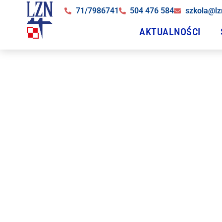
71/7986741
504 476 584
szkola@lz
AKTUALNOŚCI
Uroczys