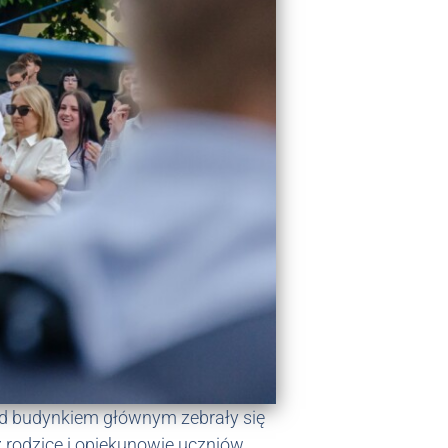
ed budynkiem głównym zebrały się
 rodzice i opiekunowie uczniów.