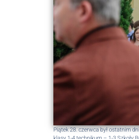
Piątek 28. czerwca był ostatnim d
klasy 1-4 technikum – 1-3 Szkoły B