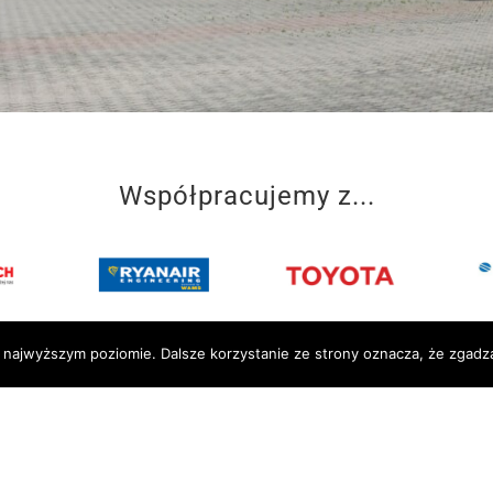
Współpracujemy z...
a najwyższym poziomie. Dalsze korzystanie ze strony oznacza, że zgadza
SZKOŁA
łady Naukowe
Kierunki kształcenia
u