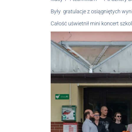
Były gratulacje z osiągniętych wy
Całość uświetnił mini koncert szk