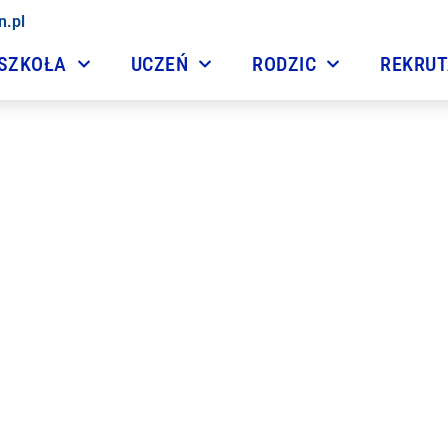
n.pl
SZKOŁA
UCZEŃ
RODZIC
REKRU
tość zakończenia roku s
13 lipca, 2025