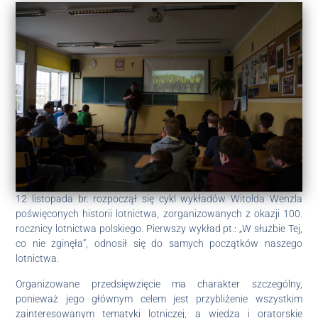
12 listopada br. rozpoczął się cykl wykładów Witolda Wenzla
poświęconych historii lotnictwa, zorganizowanych z okazji 100.
rocznicy lotnictwa polskiego. Pierwszy wykład pt.: „W służbie Tej,
co nie zginęła”, odnosił się do samych początków naszego
lotnictwa.
Organizowane przedsięwzięcie ma charakter szczególny,
ponieważ jego głównym celem jest przybliżenie wszystkim
zainteresowanym tematyki lotniczej, a wiedza i oratorskie