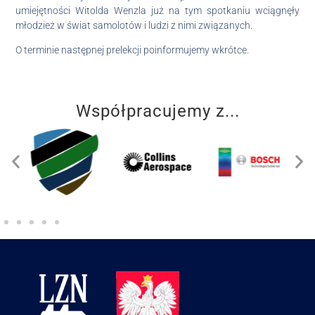
umiejętności Witolda Wenzla już na tym spotkaniu wciągnęły
młodzież w świat samolotów i ludzi z nimi związanych.
O terminie następnej prelekcji poinformujemy wkrótce.
Współpracujemy z...