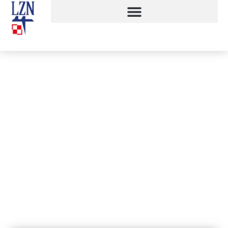
W służbie Tej, co nie zginęła
[Wykłady Witolda Wenzla]
22 listopada, 2018