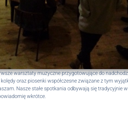
erwsze warsztaty muzyczne przygotowujące do nadchodz
ne kolędy oraz piosenki współczesne związane z tym wyj
szam. Nasze stałe spotkania odbywają się tradycyjnie we
powiadomię wkrótce.