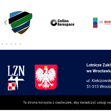
Lotnicze Zak
we Wrocławi
ul. Kiełczows
51-315 Wrocł
Ta strona korzysta z ciasteczek, aby świadczyć usługi n