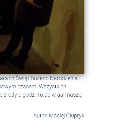
ących Świąt Bożego Narodzenia.
ątkowym czasem. Wszystkich
 środy o godz. 16.00 w auli naszej
Autor: Maciej Ciupryk