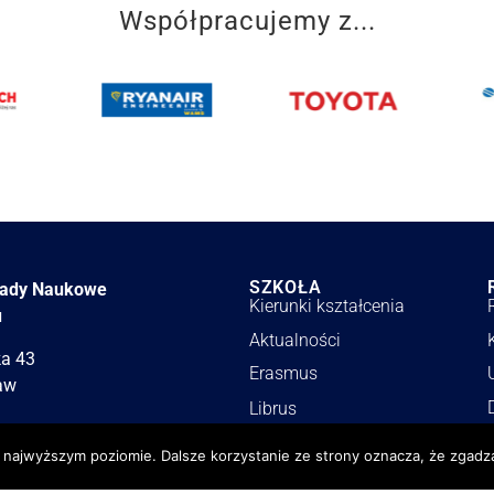
Współpracujemy z...
SZKOŁA
łady Naukowe
Kierunki kształcenia
u
Aktualności
ka 43
Erasmus
aw
Librus
Stowarzyszenie LZN
a najwyższym poziomie. Dalsze korzystanie ze strony oznacza, że zgadza