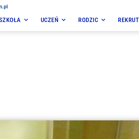
n.pl
SZKOŁA
UCZEŃ
RODZIC
REKRU
Warsztaty muzyczne
8 grudnia, 2016