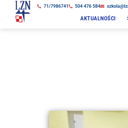
71/7986741
504 476 584
szkola@lz
AKTUALNOŚCI