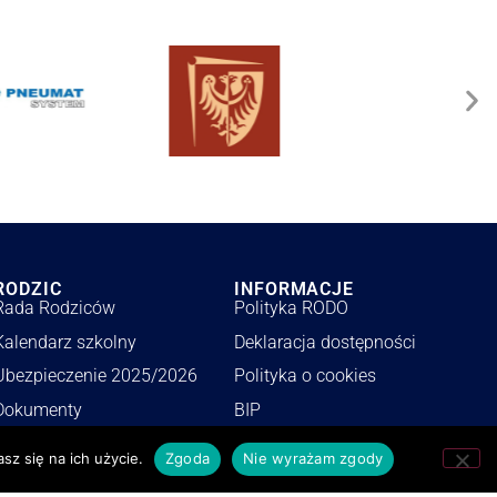
RODZIC
INFORMACJE
Rada Rodziców
Polityka RODO
Kalendarz szkolny
Deklaracja dostępności
Ubezpieczenie 2025/2026
Polityka o cookies
Dokumenty
BIP
Wykaz podręczników
Zamówienia publiczne
sz się na ich użycie.
Zgoda
Nie wyrażam zgody