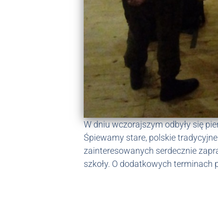
W dniu wczorajszym odbyły się pi
Śpiewamy stare, polskie tradycyj
zainteresowanych serdecznie zapra
szkoły. O dodatkowych terminach 