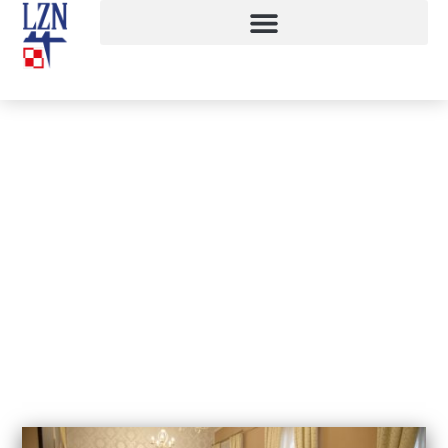
Warsztaty „Wszystkie kolory
Wrocławia”
22 listopada, 2019