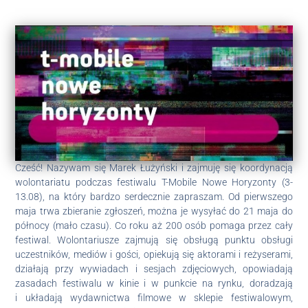
Cześć! Nazywam się Marek Łużyński i zajmuję się koordynacją
wolontariatu podczas festiwalu T-Mobile Nowe Horyzonty (3-
13.08), na który bardzo serdecznie zapraszam. Od pierwszego
maja trwa zbieranie zgłoszeń, można je wysyłać do 21 maja do
północy (mało czasu). Co roku aż 200 osób pomaga przez cały
festiwal. Wolontariusze zajmują się obsługą punktu obsługi
uczestników, mediów i gości, opiekują się aktorami i reżyserami,
działają przy wywiadach i sesjach zdjęciowych, opowiadają
zasadach festiwalu w kinie i w punkcie na rynku, doradzają
i
układają wydawnictwa filmowe w sklepie festiwalowym,