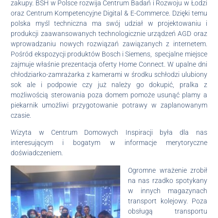
zakupy. BSH w Polsce rozwija Centrum Badań i Rozwoju w Łodzi
oraz Centrum Kompetencyjne Digital & E-Commerce. Dzięki temu
polska myśl techniczna ma swój udział w projektowaniu i
produkcji zaawansowanych technologicznie urządzeń AGD oraz
wprowadzaniu nowych rozwiązań zawiązanych z internetem.
Pośród ekspozycji produktów Bosch i Siemens, specjalne miejsce
zajmuje właśnie prezentacja oferty Home Connect. W upalne dni
chłodziarko-zamrażarka z kamerami w środku schłodzi ulubiony
sok ale i podpowie czy już należy go dokupić, pralka z
możliwością sterowania poza domem pomoże usunąć plamy a
piekarnik umożliwi przygotowanie potrawy w zaplanowanym
czasie.
Wizyta w Centrum Domowych Inspiracji była dla nas
interesującym i bogatym w informacje merytoryczne
doświadczeniem.
Ogromne wrażenie zrobił
na nas rzadko spotykany
w innych magazynach
transport kolejowy. Poza
obsługą transportu