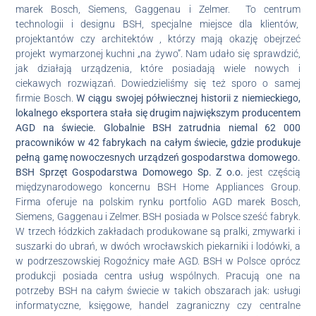
marek Bosch, Siemens, Gaggenau i Zelmer. To centrum
technologii i designu BSH, specjalne miejsce dla klientów,
projektantów czy architektów , którzy mają okazję obejrzeć
projekt wymarzonej kuchni „na żywo”. Nam udało się sprawdzić,
jak działają urządzenia, które posiadają wiele nowych i
ciekawych rozwiązań. Dowiedzieliśmy się też sporo o samej
firmie Bosch.
W ciągu swojej półwiecznej historii z niemieckiego,
lokalnego eksportera stała się drugim największym producentem
AGD na świecie. Globalnie BSH zatrudnia niemal 62 000
pracowników w 42 fabrykach na całym świecie, gdzie produkuje
pełną gamę nowoczesnych urządzeń gospodarstwa domowego.
BSH Sprzęt Gospodarstwa Domowego Sp. Z o.o.
jest częścią
międzynarodowego koncernu BSH Home Appliances Group.
Firma oferuje na polskim rynku portfolio AGD marek Bosch,
Siemens, Gaggenau i Zelmer. BSH posiada w Polsce sześć fabryk.
W trzech łódzkich zakładach produkowane są pralki, zmywarki i
suszarki do ubrań, w dwóch wrocławskich piekarniki i lodówki, a
w podrzeszowskiej Rogoźnicy małe AGD. BSH w Polsce oprócz
produkcji posiada centra usług wspólnych. Pracują one na
potrzeby BSH na całym świecie w takich obszarach jak: usługi
informatyczne, księgowe, handel zagraniczny czy centralne