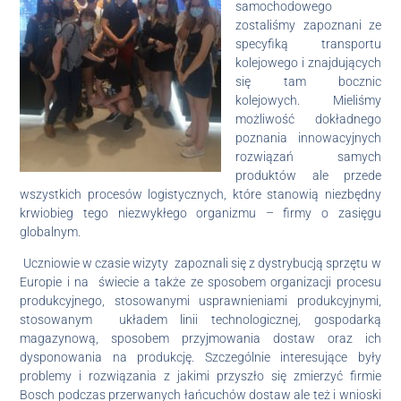
samochodowego
zostaliśmy zapoznani ze
specyfiką transportu
kolejowego i znajdujących
się tam bocznic
kolejowych. Mieliśmy
możliwość dokładnego
poznania innowacyjnych
rozwiązań samych
produktów ale przede
wszystkich procesów logistycznych, które stanowią niezbędny
krwiobieg tego niezwykłego organizmu – firmy o zasięgu
globalnym.
Uczniowie w czasie wizyty zapoznali się z dystrybucją sprzętu w
Europie i na świecie a także ze sposobem organizacji procesu
produkcyjnego, stosowanymi usprawnieniami produkcyjnymi,
stosowanym układem linii technologicznej, gospodarką
magazynową, sposobem przyjmowania dostaw oraz ich
dysponowania na produkcję. Szczególnie interesujące były
problemy i rozwiązania z jakimi przyszło się zmierzyć firmie
Bosch podczas przerwanych łańcuchów dostaw ale też i wnioski