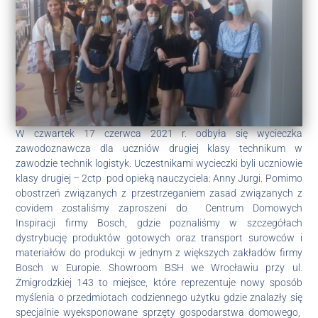
W czwartek 17 czerwca 2021 r. odbyła się wycieczka
zawodoznawcza dla uczniów drugiej klasy technikum w
zawodzie technik logistyk. Uczestnikami wycieczki byli uczniowie
klasy drugiej – 2ctp pod opieką nauczyciela: Anny Jurgi. Pomimo
obostrzeń związanych z przestrzeganiem zasad związanych z
covidem zostaliśmy zaproszeni do Centrum Domowych
Inspiracji firmy Bosch, gdzie poznaliśmy w szczegółach
dystrybucję produktów gotowych oraz transport surowców i
materiałów do produkcji w jednym z większych zakładów firmy
Bosch w Europie. Showroom BSH we Wrocławiu przy ul.
Żmigrodzkiej 143 to miejsce, które reprezentuje nowy sposób
myślenia o przedmiotach codziennego użytku gdzie znalazły się
specjalnie wyeksponowane sprzęty gospodarstwa domowego,