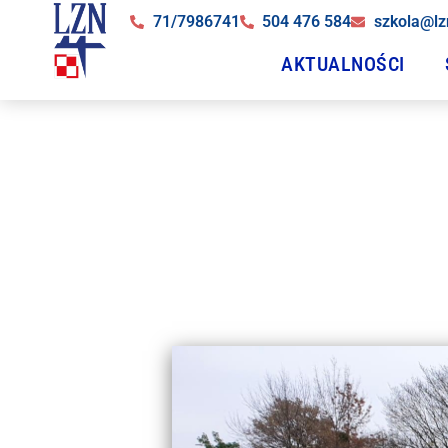
71/7986741
504 476 584
szkola@lz
AKTUALNOŚCI
Zajęc