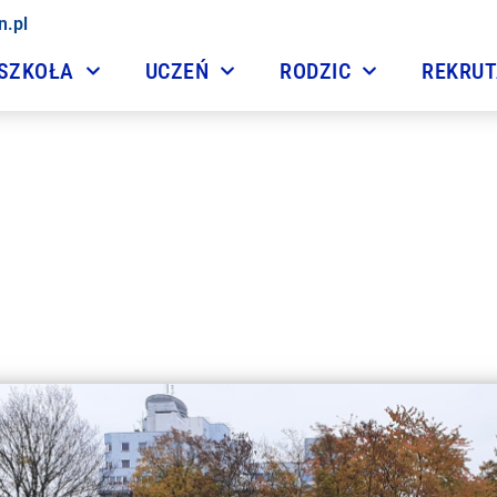
n.pl
SZKOŁA
UCZEŃ
RODZIC
REKRU
ia z przygotowania wojs
28 października, 2022