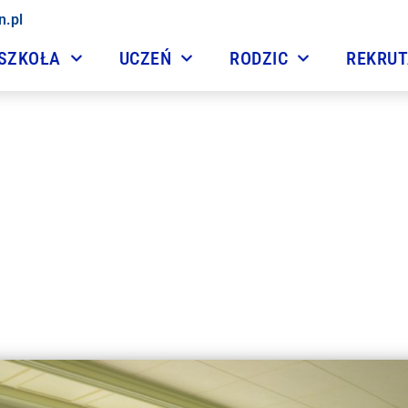
n.pl
SZKOŁA
UCZEŃ
RODZIC
REKRU
akończenie roku szkolne
21 czerwca, 2019