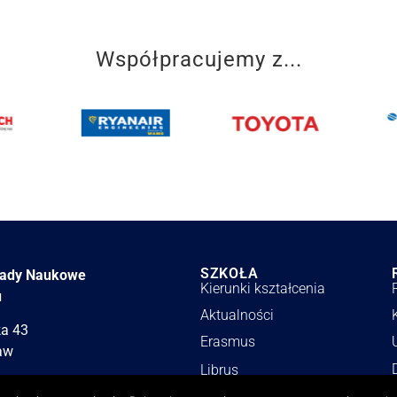
Współpracujemy z...
SZKOŁA
łady Naukowe
Kierunki kształcenia
u
Aktualności
ka 43
Erasmus
aw
Librus