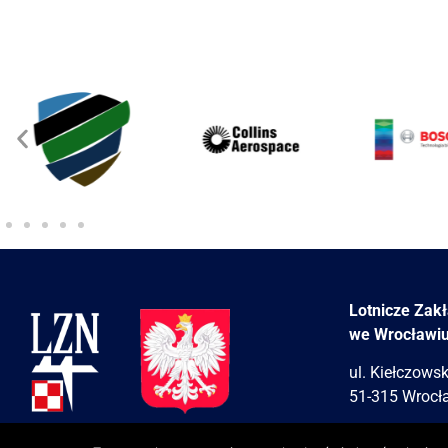
Lotnicze Zak
we Wrocławi
ul. Kiełczows
51-315 Wrocł