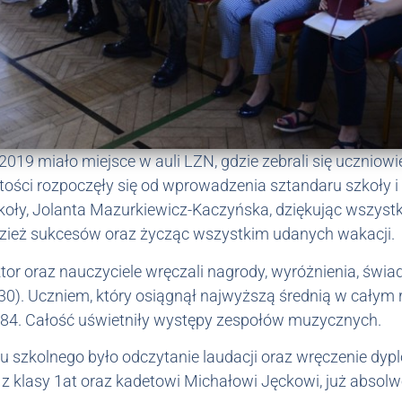
19 miało miejsce w auli LZN, gdzie zebrali się uczniowie,
stości rozpoczęły się od wprowadzenia sztandaru szkoły
koły, Jolanta Mazurkiewicz-Kaczyńska, dziękując wszystkim
dzież sukcesów oraz życząc wszystkim udanych wakacji.
ektor oraz nauczyciele wręczali nagrody, wyróżnienia, ś
30).
Uczniem, który osiągnął najwyższą średnią w całym 
,84.
Całość uświetniły występy zespołów muzycznych.
szkolnego było odczytanie laudacji oraz wręczenie dyp
 klasy 1at oraz kadetowi Michałowi Jęckowi, już absol