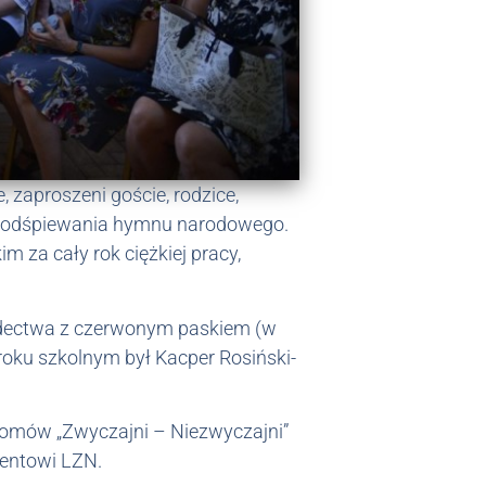
 zaproszeni goście, rodzice,
 i odśpiewania hymnu narodowego.
 za cały rok ciężkiej pracy,
wiadectwa z czerwonym paskiem (w
roku szkolnym był Kacper Rosiński-
lomów „Zwyczajni – Niezwyczajni”
wentowi LZN.