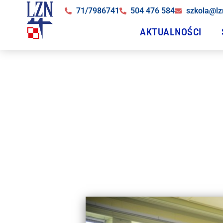
71/7986741
504 476 584
szkola@lz
AKTUALNOŚCI
Z