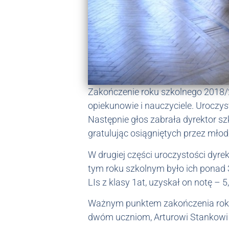
Zakończenie roku szkolnego 2018/20
opiekunowie i nauczyciele. Uroczy
Następnie głos zabrała dyrektor sz
gratulując osiągniętych przez mło
W drugiej części uroczystości dyr
tym roku szkolnym było ich ponad 
LIs z klasy 1at, uzyskał on notę – 5
Ważnym punktem zakończenia roku 
dwóm uczniom, Arturowi Stankowi z