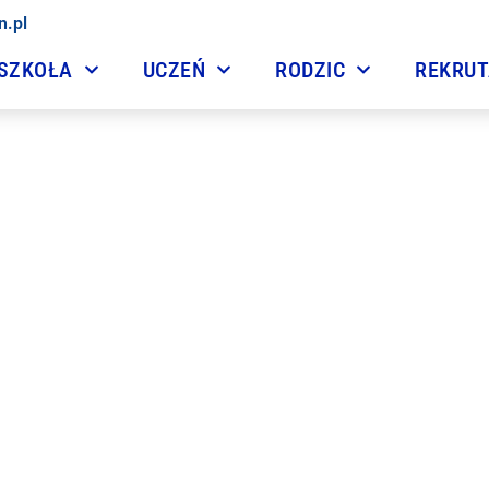
n.pl
SZKOŁA
UCZEŃ
RODZIC
REKRU
Zwiedzamy firmę Jumo
16 listopada, 2022