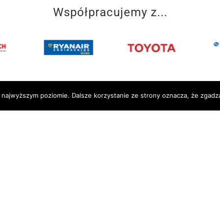
Współpracujemy z...
a najwyższym poziomie. Dalsze korzystanie ze strony oznacza, że zgadza
SZKOŁA
łady Naukowe
Kierunki kształcenia
u
Aktualności
ka 43
Erasmus
aw
Librus
Stowarzyszenie LZN