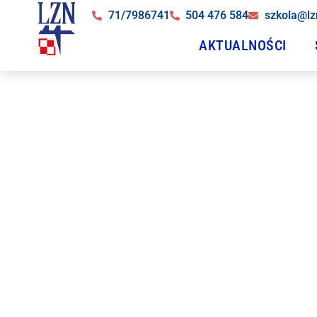
71/7986741
504 476 584
szkola@lz
AKTUALNOŚCI