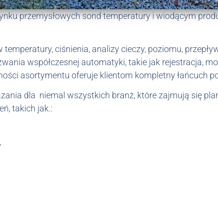
rynku przemysłowych sond temperatury i wiodącym prod
mperatury, ciśnienia, analizy cieczy, poziomu, przepły
ania współczesnej automatyki, takie jak rejestracja, mo
dności asortymentu oferuje klientom kompletny łańcuch p
nia dla niemal wszystkich branż, które zajmują się pl
, takich jak.:
,