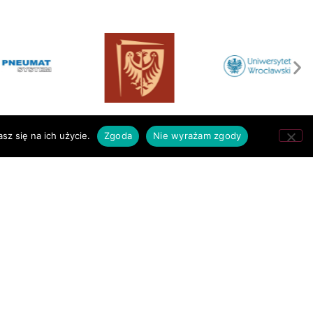
sz się na ich użycie.
Zgoda
Nie wyrażam zgody
RODZIC
INFORMACJE
Rada Rodziców
Polityka RODO
Kalendarz szkolny
Deklaracja dostępności
Ubezpieczenie 2025/2026
Polityka o cookies
Dokumenty
BIP
Wykaz podręczników
Zamówienia publiczne