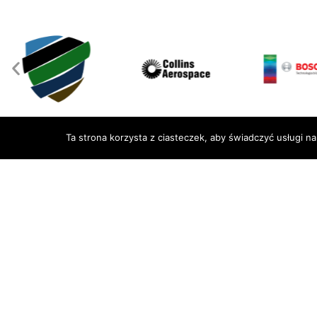
Ta strona korzysta z ciasteczek, aby świadczyć usługi n
Lotnicze Zak
we Wrocławi
ul. Kiełczows
51-315 Wrocł