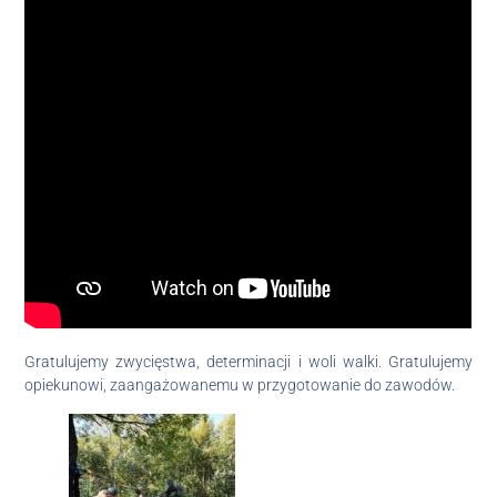
Gratulujemy zwycięstwa, determinacji i woli walki. Gratulujemy
opiekunowi, zaangażowanemu w przygotowanie do zawodów.