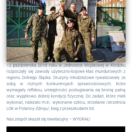
12 października 2018 roku w Jednostce Wojskowej w Kłodzku
rozpoczęły się zawody użyteczno-bojowe klas mundurowych z
regionu Dolnego Śląska. Drużyny młodzieżowe rywalizowały ze
sobą w różnych konkurencjach sprawnościowych, które
wymagały refleksu, umiejętności posługiwania się bronią palną
oraz wyjątkowo dobrej kondycji fizycznej. Do zadań, które mieli
wykonać, należało m.in.: wykonanie szkicu, strzelanie /strzelnica
LOK w Polanicy-Zdroju/, bieg z przeszkodami itd.
Nas zespół okazał się rewelacyjny – WYGRAŁ!