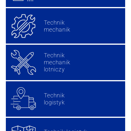
Technik
mechanik
Technik
mechanik
lotniczy
Technik
logistyk