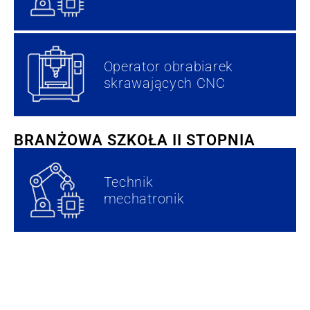
Operator obrabiarek
skrawających CNC
BRANŻOWA SZKOŁA II STOPNIA
Technik
mechatronik