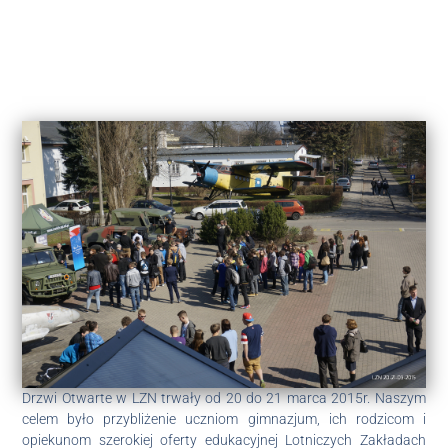
Drzwi Otwarte w LZN trwały od 20 do 21 marca 2015r. Naszym
celem było przybliżenie uczniom gimnazjum, ich rodzicom i
opiekunom szerokiej oferty edukacyjnej Lotniczych Zakładach