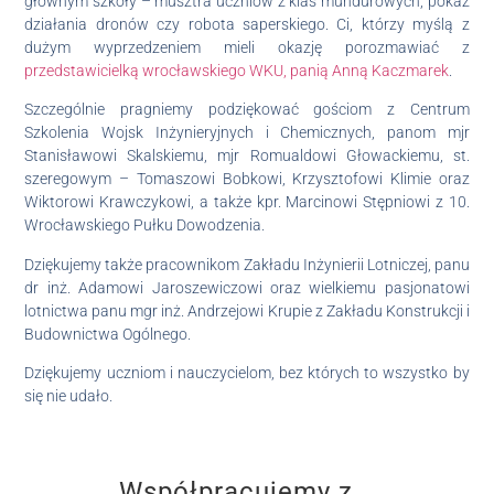
głównym szkoły – musztra uczniów z klas mundurowych, pokaz
działania dronów czy robota saperskiego. Ci, którzy myślą z
dużym wyprzedzeniem mieli okazję porozmawiać z
przedstawicielką wrocławskiego WKU, panią Anną Kaczmarek
.
Szczególnie pragniemy podziękować gościom z Centrum
Szkolenia Wojsk Inżynieryjnych i Chemicznych, panom mjr
Stanisławowi Skalskiemu, mjr Romualdowi Głowackiemu, st.
szeregowym – Tomaszowi Bobkowi, Krzysztofowi Klimie oraz
Wiktorowi Krawczykowi, a także kpr. Marcinowi Stępniowi z 10.
Wrocławskiego Pułku Dowodzenia.
Dziękujemy także pracownikom Zakładu Inżynierii Lotniczej, panu
dr inż. Adamowi Jaroszewiczowi oraz wielkiemu pasjonatowi
lotnictwa panu mgr inż. Andrzejowi Krupie z Zakładu Konstrukcji i
Budownictwa Ogólnego.
Dziękujemy uczniom i nauczycielom, bez których to wszystko by
się nie udało.
Współpracujemy z...