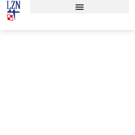
Drzwi Otwarte w LZN
26 marca, 2015