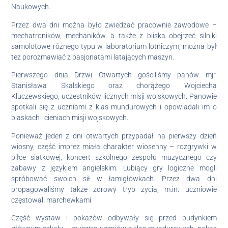
Naukowych.
Przez dwa dni można było zwiedzać pracownie zawodowe –
mechatroników, mechaników, a także z bliska obejrzeć silniki
samolotowe różnego typu w laboratorium lotniczym, można był
też porozmawiać z pasjonatami latających maszyn.
Pierwszego dnia Drzwi Otwartych gościliśmy panów mjr.
Stanisława Skalskiego oraz chorążego Wojciecha
Kluczewskiego, uczestników licznych misji wojskowych. Panowie
spotkali się z uczniami z klas mundurowych i opowiadali im o
blaskach i cieniach misji wojskowych.
Ponieważ jeden z dni otwartych przypadał na pierwszy dzień
wiosny, część imprez miała charakter wiosenny – rozgrywki w
piłce siatkowej, koncert szkolnego zespołu muzycznego czy
zabawy z językiem angielskim. Lubiący gry logiczne mogli
spróbować swoich sił w łamigłówkach. Przez dwa dni
propagowaliśmy także zdrowy tryb życia, m.in. uczniowie
częstowali marchewkami.
Część wystaw i pokazów odbywały się przed budynkiem