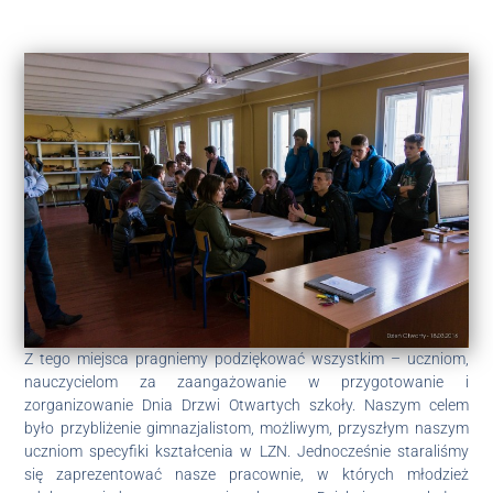
Z tego miejsca pragniemy podziękować wszystkim – uczniom,
nauczycielom za zaangażowanie w przygotowanie i
zorganizowanie Dnia Drzwi Otwartych szkoły. Naszym celem
było przybliżenie gimnazjalistom, możliwym, przyszłym naszym
uczniom specyfiki kształcenia w LZN. Jednocześnie staraliśmy
się zaprezentować nasze pracownie, w których młodzież