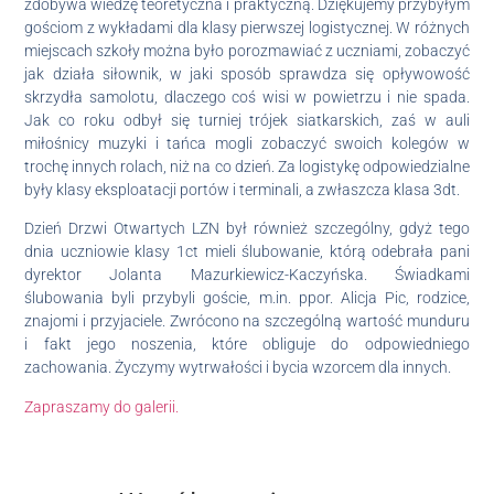
zdobywa wiedzę teoretyczna i praktyczną. Dziękujemy przybyłym
gościom z wykładami dla klasy pierwszej logistycznej. W różnych
miejscach szkoły można było porozmawiać z uczniami, zobaczyć
jak działa siłownik, w jaki sposób sprawdza się opływowość
skrzydła samolotu, dlaczego coś wisi w powietrzu i nie spada.
Jak co roku odbył się turniej trójek siatkarskich, zaś w auli
miłośnicy muzyki i tańca mogli zobaczyć swoich kolegów w
trochę innych rolach, niż na co dzień. Za logistykę odpowiedzialne
były klasy eksploatacji portów i terminali, a zwłaszcza klasa 3dt.
Dzień Drzwi Otwartych LZN był również szczególny, gdyż tego
dnia uczniowie klasy 1ct mieli ślubowanie, którą odebrała pani
dyrektor Jolanta Mazurkiewicz-Kaczyńska. Świadkami
ślubowania byli przybyli goście, m.in. ppor. Alicja Pic, rodzice,
znajomi i przyjaciele. Zwrócono na szczególną wartość munduru
i fakt jego noszenia, które obliguje do odpowiedniego
zachowania. Życzymy wytrwałości i bycia wzorcem dla innych.
Zapraszamy do galerii.