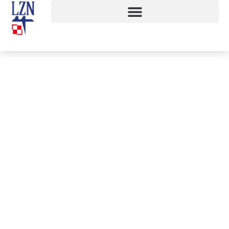
Finał V konkursu „Mistrzowie
Logistyki”
15 czerwca, 2017