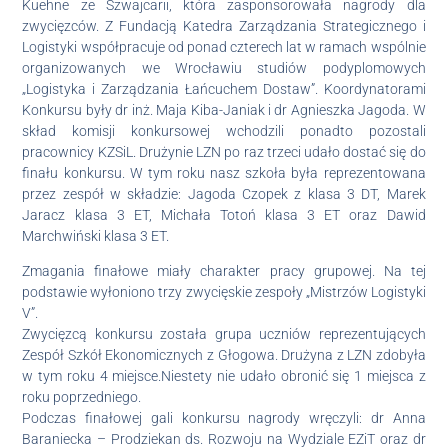
Kuehne ze Szwajcarii, która zasponsorowała nagrody dla
zwycięzców. Z Fundacją Katedra Zarządzania Strategicznego i
Logistyki współpracuje od ponad czterech lat w ramach wspólnie
organizowanyc
h we Wrocławiu studiów podyplomowych
„Logistyka i Zarządzania Łańcuchem Dostaw”. Koordynatorami
Konkursu były dr inż. Maja Kiba-Janiak i dr Agnieszka Jagoda. W
skład komisji konkursowej wchodzili ponadto pozostali
pracownicy KZSiL. Drużynie LZN po raz trzeci udało dostać się do
finału konkursu. W tym roku nasz szkoła była reprezentowana
przez zespół w składzie: Jagoda Czopek z klasa 3 DT, Marek
Jaracz klasa 3 ET, Michała Totoń klasa 3 ET oraz Dawid
Marchwiński klasa 3 ET.
Zmagania finałowe miały charakter pracy grupowej. Na tej
podstawie wyłoniono trzy zwycięskie zespoły „Mistrzów Logistyki
V”.
Zwycięzcą konkursu została grupa uczniów reprezentujących
Zespół Szkół Ekonomicznych z Głogowa. Drużyna z LZN zdobyła
w tym roku 4 miejsce.Niestety nie udało obronić się 1 miejsca z
roku poprzedniego.
Podczas finałowej gali konkursu nagrody wręczyli: dr Anna
Baraniecka – Prodziekan ds. Rozwoju na Wydziale EZiT oraz dr