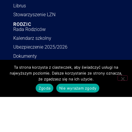
Librus
Stowarzyszenie LZN
RODZIC
Rada Rodziców
Kalendarz szkolny
Ubezpieczenie 2025/2026
Dokumenty
Wykaz podręczników
Ta strona korzysta z ciasteczek, aby świadczyć usługi na
najwyższym poziomie. Dalsze korzystanie ze strony oznacza,
INFORMACJE
że zgadzasz się na ich użycie.
Polityka RODO
Zgoda
Nie wyrażam zgody
Deklaracja dostępności
Polityka o cookies
BIP
Zamówienia publiczne