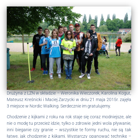
Drużyna z LZN w składzie – Weronika Wieczorek, Karolina Kogut,
Mateusz Kreśnicki i Maciej Zarzycki w dniu 21 maja 2015r. zajęła
3 miejsce w Nordic Walking. Serdecznie im gratulujemy.
Chodzenie z kijkami z roku na rok staje się coraz modniejsze, ale
nie o modę tu przecież idzie, tylko o zdrowie. jedni wola pływanie,
inni bieganie czy granie – wszystkie te formy ruchu, nie są tak
łatwe, jak chodzenie z kijkami. Wystarczy opanować technikę –