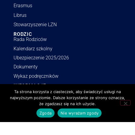
Erasmus
Librus
Stowarzyszenie LZN
RODZIC
Rada Rodziców
Kalendarz szkolny
Ubezpieczenie 2025/2026
Dokumenty
Wykaz podręczników
INFORMACJE
Polityka RODO
Ta strona korzysta z ciasteczek, aby świadczyć usługi na
najwyższym poziomie. Dalsze korzystanie ze strony oznacza,
Deklaracja dostępności
że zgadzasz się na ich użycie.
Polityka o cookies
Zgoda
Nie wyrażam zgody
BIP
Zamówienia publiczne