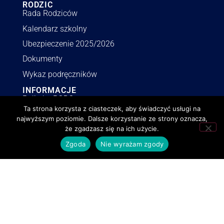
RODZIC
Rada Rodziców
Kalendarz szkolny
Ubezpieczenie 2025/2026
Dokumenty
Wykaz podręczników
INFORMACJE
Polityka RODO
Ta strona korzysta z ciasteczek, aby świadczyć usługi na
Deklaracja dostępności
najwyższym poziomie. Dalsze korzystanie ze strony oznacza,
Polityka o cookies
że zgadzasz się na ich użycie.
BIP
Zgoda
Nie wyrażam zgody
Zamówienia publiczne
lzn.pl | © Wszystkie prawa zastrzeżone.
Realizacja
,
aktualizacje
i
opieka
netmonster.pl