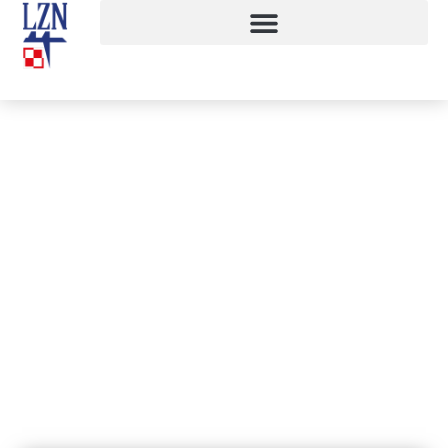
Popołudnie z … Agnieszką Osiecką
14 lutego, 2017