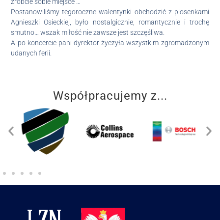
zróbcie sobie miejsce …”
Postanowiliśmy tegoroczne walentynki obchodzić z piosenkami
Agnieszki Osieckiej, było nostalgicznie, romantycznie i trochę
smutno… wszak miłość nie zawsze jest szczęśliwa.
A po koncercie pani dyrektor życzyła wszystkim zgromadzonym
udanych ferii.
Współpracujemy z...