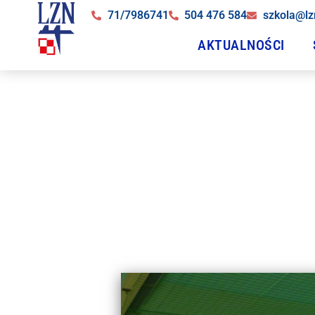
71/7986741
504 476 584
szkola@lz
AKTUALNOŚCI