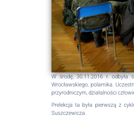
W środę, 30.11.2016 r. odbyła 
Wrocławskiego, polarnika. Uczestn
przyrodniczym, działalności człowi
Prelekcja ta była pierwszą z cyk
Suszczewicza.