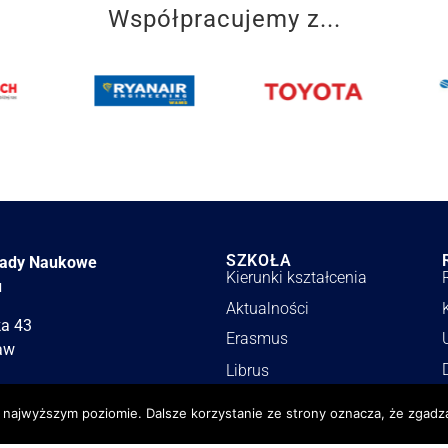
Współpracujemy z...
SZKOŁA
łady Naukowe
Kierunki kształcenia
u
Aktualności
ka 43
Erasmus
aw
Librus
Stowarzyszenie LZN
a najwyższym poziomie. Dalsze korzystanie ze strony oznacza, że zgadza