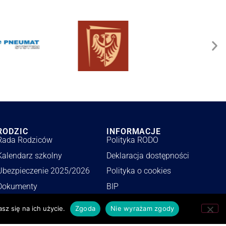
RODZIC
INFORMACJE
Rada Rodziców
Polityka RODO
Kalendarz szkolny
Deklaracja dostępności
Ubezpieczenie 2025/2026
Polityka o cookies
Dokumenty
BIP
Wykaz podręczników
Zamówienia publiczne
sz się na ich użycie.
Zgoda
Nie wyrażam zgody