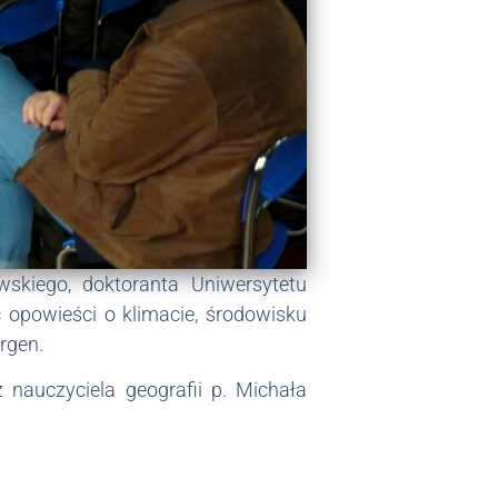
skiego, doktoranta Uniwersytetu
ć opowieści o klimacie, środowisku
rgen.
 nauczyciela geografii p. Michała