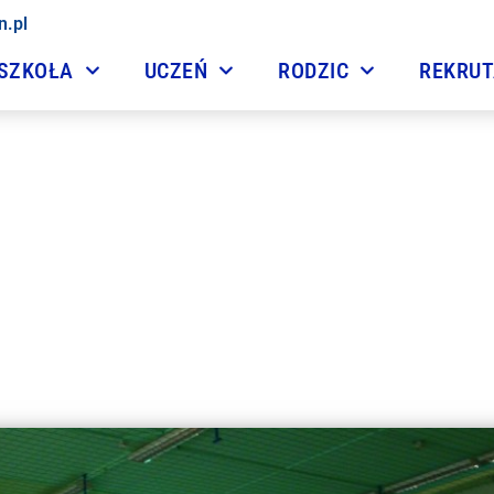
n.pl
SZKOŁA
UCZEŃ
RODZIC
REKRU
Spotkanie z podróżnikie
30 listopada, 2016