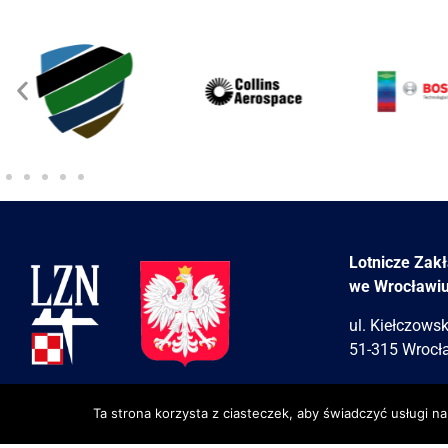
Lotnicze Zak
we Wrocławi
ul. Kiełczows
51-315 Wrocł
Ta strona korzysta z ciasteczek, aby świadczyć usługi n