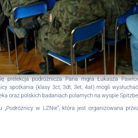
się prelekcja podróżnicza Pana mgra Łukasza Pawłow
icy spotkania (klasy 3ct, 3dt, 3et, 4at) mogli wysłucha
eka oraz polskich badaniach polarnych na wyspie Spitzbe
lu „Podróżnicy w LZNie”, która jest organizowana przez