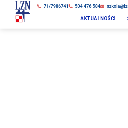
71/7986741
504 476 584
szkola@lz
AKTUALNOŚCI