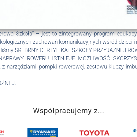
erowa Szkoła” – jest to zintegrowany program edukacy
ekologicznych zachowań komunikacyjnych wśród dzieci i
obyliśmy SREBRNY CERTYFIKAT SZKOŁY PRZYJAZNEJ R
 NAPRAWY ROWERU ISTNIEJE MOŻLIWOŚĆ SKORZYS
az z narzędziami, pompki rowerowej, zestawu kluczy im
OŹNEJ.
Współpracujemy z...