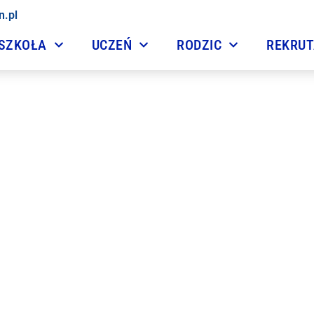
n.pl
SZKOŁA
UCZEŃ
RODZIC
REKRU
Szkoła przyjazna rowero
11 grudnia, 2015