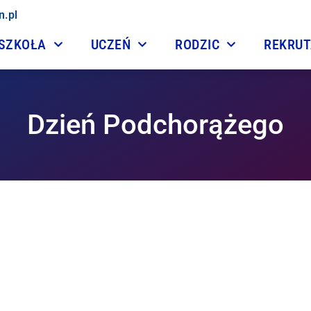
n.pl
SZKOŁA
UCZEŃ
RODZIC
REKRU
Dzień Podchorążego