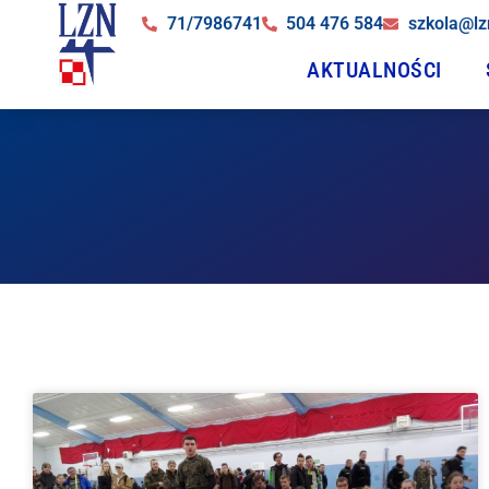
71/7986741
504 476 584
szkola@lz
AKTUALNOŚCI