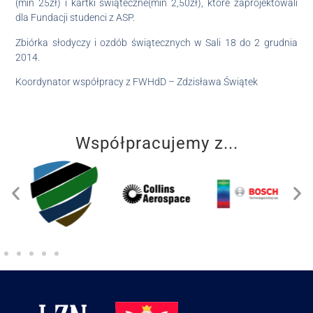
(min 25zł) i kartki świąteczne(min 2,50zł), które zaprojektowali
dla Fundacji studenci z ASP.
Zbiórka słodyczy i ozdób świątecznych w Sali 18 do 2 grudnia
2014.
Koordynator współpracy z FWHdD – Zdzisława Świątek
Współpracujemy z...