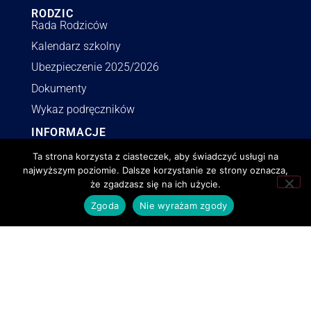
RODZIC
Rada Rodziców
Kalendarz szkolny
Ubezpieczenie 2025/2026
Dokumenty
Wykaz podręczników
INFORMACJE
Polityka RODO
Ta strona korzysta z ciasteczek, aby świadczyć usługi na
Deklaracja dostępności
najwyższym poziomie. Dalsze korzystanie ze strony oznacza,
że zgadzasz się na ich użycie.
Polityka o cookies
Zgoda
Nie wyrażam zgody
BIP
Zamówienia publiczne
lzn.pl | © Wszystkie prawa zastrzeżone.
Realizacja
,
aktualizacje
i
opieka
netmonster.pl