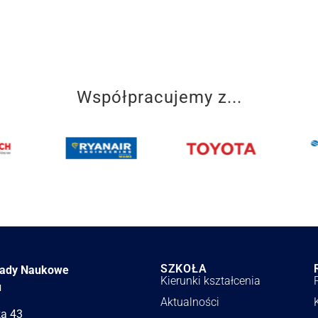
Współpracujemy z...
SZKOŁA
łady Naukowe
Kierunki kształcenia
u
Aktualności
ka 43