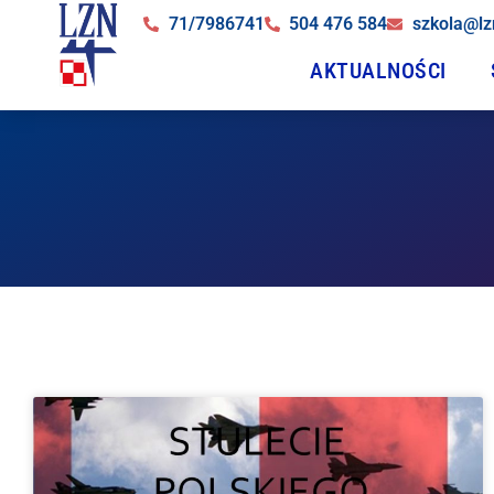
71/7986741
504 476 584
szkola@lz
AKTUALNOŚCI