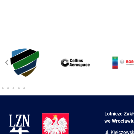
Lotnicze Zak
we Wrocławi
ul. Kiełczows