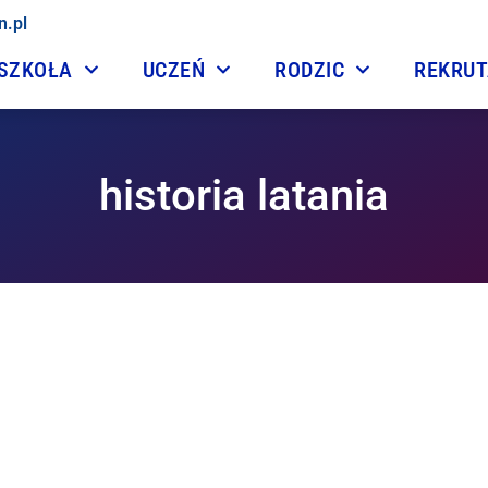
n.pl
SZKOŁA
UCZEŃ
RODZIC
REKRU
historia latania