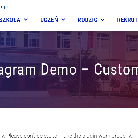
n.pl
SZKOŁA
UCZEŃ
RODZIC
REKRU
tagram Demo – Custom
y. Please don’t delete to make the plugin work properly.