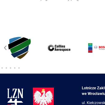
Lotnicze Zak
we Wrocławi
ul. Kiełczows