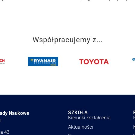
Współpracujemy z...
SZKOŁA
łady Naukowe
Kierunki kształcenia
u
Aktualności
ka 43