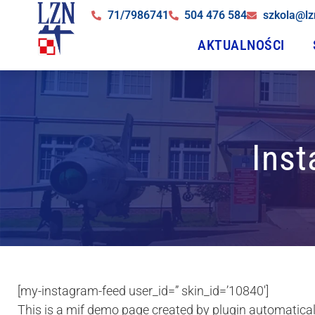
71/7986741
504 476 584
szkola@lz
AKTUALNOŚCI
Ins
[my-instagram-feed user_id=” skin_id=’10840′]
This is a mif demo page created by plugin automaticall