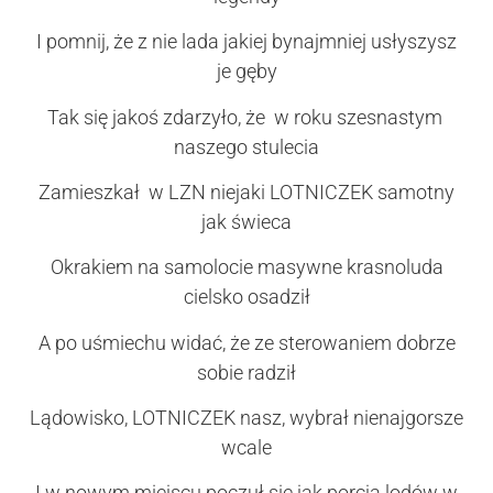
I pomnij, że z nie lada jakiej bynajmniej usłyszysz
je gęby
Tak się jakoś zdarzyło, że w roku szesnastym
naszego stulecia
Zamieszkał w LZN niejaki LOTNICZEK samotny
jak świeca
Okrakiem na samolocie masywne krasnoluda
cielsko osadził
A po uśmiechu widać, że ze sterowaniem dobrze
sobie radził
Lądowisko, LOTNICZEK nasz, wybrał nienajgorsze
wcale
I w nowym miejscu poczuł się jak porcja lodów w