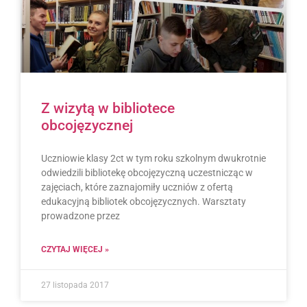
Z wizytą w bibliotece
obcojęzycznej
Uczniowie klasy 2ct w tym roku szkolnym dwukrotnie
odwiedzili bibliotekę obcojęzyczną uczestnicząc w
zajęciach, które zaznajomiły uczniów z ofertą
edukacyjną bibliotek obcojęzycznych. Warsztaty
prowadzone przez
CZYTAJ WIĘCEJ »
27 listopada 2017