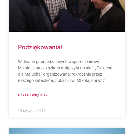
Podziękowania!
W dniach poprzedzających wspomnienie św.
Mikołaja, nasza szkoła dołączyła do akcji „Pielucha
dla Malucha” organizowanej rokrocznie przez
naszego katechetę, z okazji św. MIkołaja oraz z
CZYTAJ WIĘCEJ »
14 stycznia 2019